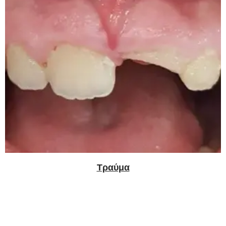
Τραύμα